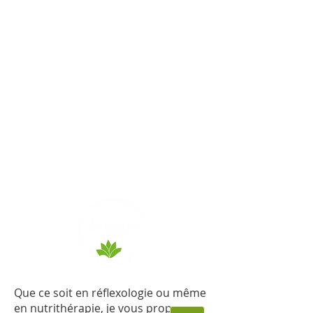
Reflexonutrition - Sandrine
Médart
Réflexologue -
Nutrithérapeute
Votre santé avant
tout!
Que ce soit en réflexologie ou même
en nutrithérapie, je vous propose