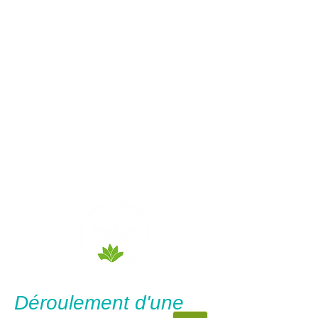
Reflexonutrition - Sandrine
Médart
Réflexologue -
Nutrithérapeute
Votre santé avant
tout!
Déroulement d'une