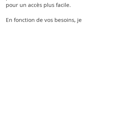
pour un accès plus facile.
En fonction de vos besoins, je
pourrai vous donner quelques
conseils nutritionnels.
La séance dure environ une
heure et pour augmenter son
efficacité, un minimum de
trois séances espacées de
maximum 15 jours est
recommandé. En cas de
maladies chroniques, on
recommande plutôt 5 séances
sur une période de 6 à 8
semaines.